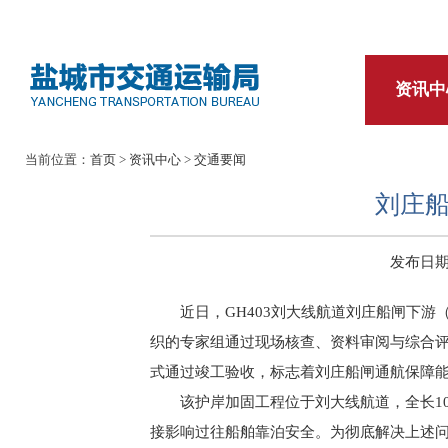
资讯中
当前位置：
首页
>
资讯中心
>
交通要闻
刘庄
发布日期：2
近日，GH403刘大线航道刘庄船闸下游（
织的专家组通过现场核查、资料审阅与综合
式通过竣工验收，标志着刘庄船闸通航保障
该护岸加固工程位于刘大线航道，全长1
接影响过往船舶靠泊安全。为彻底解决上述问